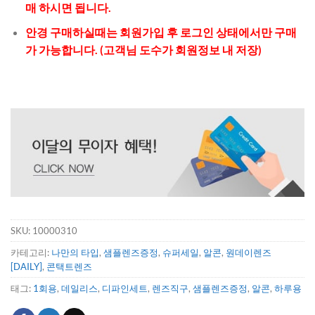
매 하시면 됩니다.
안경 구매하실때는 회원가입 후 로그인 상태에서만 구매
가 가능합니다. (고객님 도수가 회원정보 내 저장)
SKU:
10000310
카테고리:
나만의 타입
,
샘플렌즈증정
,
슈퍼세일
,
알콘
,
원데이렌즈
[DAILY]
,
콘택트렌즈
태그:
1회용
,
데일리스
,
디파인세트
,
렌즈직구
,
샘플렌즈증정
,
알콘
,
하루용