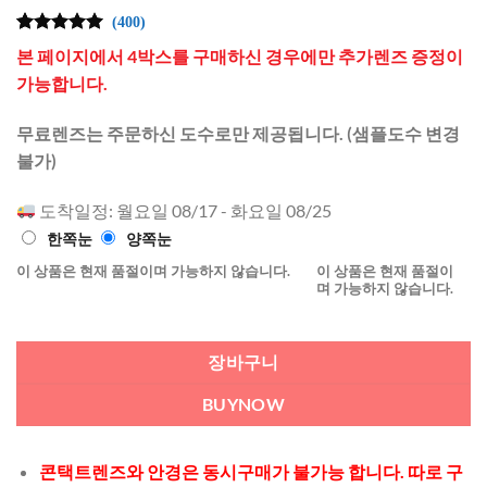
(400)
4.99
400
개의
본 페이지에서 4박스를 구매하신 경우에만 추가렌즈 증정이
고객 평가
를 기준으
가능합니다.
로 5점 만
점에
점으
무료렌즈는 주문하신 도수로만 제공됩니다. (샘플도수 변경
로 평가됨
불가)
도착일정: 월요일 08/17 - 화요일 08/25
한쪽눈
양쪽눈
이 상품은 현재 품절이며 가능하지 않습니다.
이 상품은 현재 품절이
며 가능하지 않습니다.
장바구니
BUYNOW
콘택트렌즈와 안경은 동시구매가 불가능 합니다. 따로 구