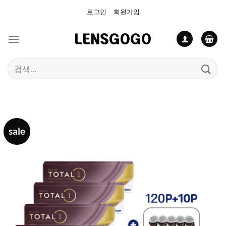
Skip
로그인
회원가입
to
content
검
색:
sale