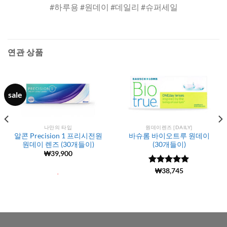
#하루용 #원데이 #데일리 #슈퍼세일
연관 상품
sale
나만의 타입
원데이렌즈 [DAILY]
알콘 Precision 1 프리시전원
바슈롬 바이오트루 원데이
원데이 렌즈 (30개들이)
(30개들이)
₩
39,900
5 중에서
(494)
₩
38,745
.
4.97
로 평
가됨