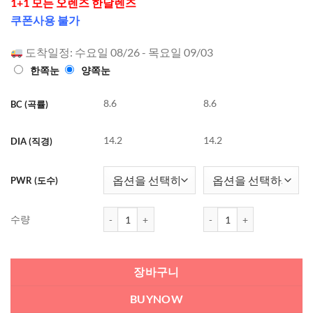
1+1 모든 오렌즈 한달렌즈
로 5점 만
점에
점으
쿠폰사용 불가
로 평가됨
도착일정: 수요일 08/26 - 목요일 09/03
한쪽눈
양쪽눈
8.6
8.6
BC (곡률)
14.2
14.2
DIA (직경)
PWR (도수)
오렌즈 Spanish Circle 1개월용 컬러렌즈 Gray (2개
오렌즈 Spanish Circle 
수량
장바구니
BUYNOW