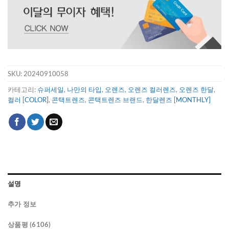
SKU:
20240910058
카테고리:
슈퍼세일
,
나만의 타입
,
오렌즈
,
오렌즈 컬러렌즈
,
오렌즈 한달
,
컬러 [COLOR]
,
콘택트렌즈
,
콘택트렌즈 브랜드
,
한달렌즈 [MONTHLY]
설명
추가 정보
상품평 (6106)