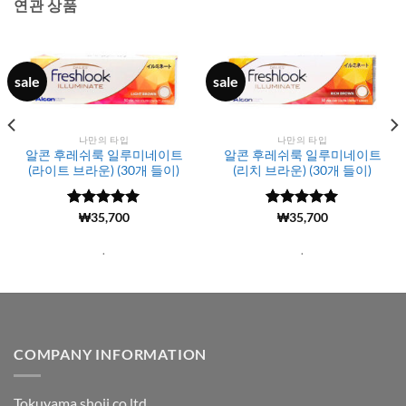
연관 상품
sale
sale
나만의 타입
나만의 타입
알콘 후레쉬룩 일루미네이트
알콘 후레쉬룩 일루미네이트
(라이트 브라운) (30개 들이)
(리치 브라운) (30개 들이)
5 중에서
(814)
₩
35,700
5 중에서
(1919)
₩
35,700
4.99
로 평
4.99
로 평
가됨
가됨
.
.
COMPANY INFORMATION
Tokuyama shoji co ltd