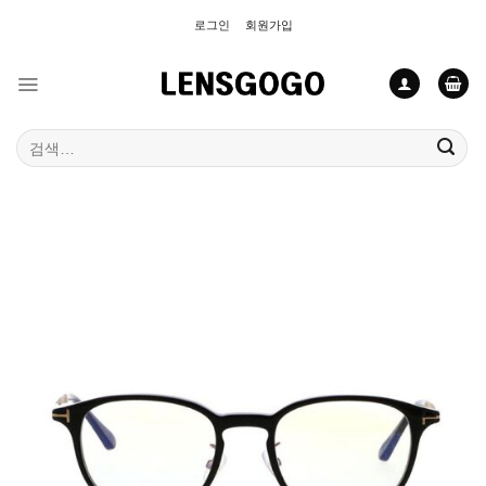
Skip
로그인
회원가입
to
content
검
색: