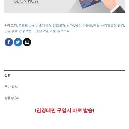
카테고리:
톰포드 tom ford
,
계란형
,
긴얼굴형
,
남/여
,
남성
,
라운드
,
메탈
,
사각얼굴형
,
안경
,
안경 종류
,
안경브랜드
,
얼굴모양
,
여성
,
플르스틱
설명
추가 정보
상품평 (0)
(안경테만 구입시 바로 발송)