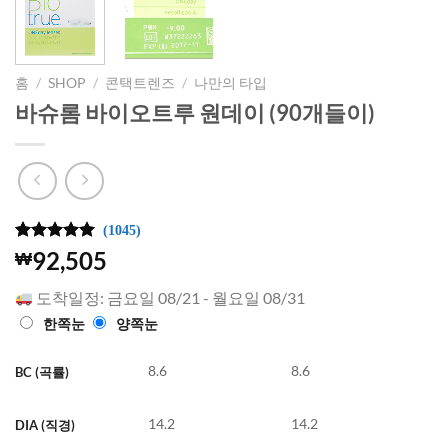
홈
/
SHOP
/
콘택트렌즈
/
나만의 타입
바슈롬 바이오트루 원데이 (90개들이)
(1045)
4.99
1045
개의
92,505
₩
고객 평가
를 기준으
도착일정: 금요일 08/21 - 월요일 08/31
로 5점 만
점에
점으
한쪽눈
양쪽눈
로 평가됨
8.6
8.6
BC (곡률)
14.2
14.2
DIA (직경)