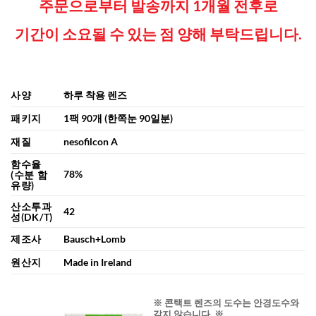
주문으로부터 발송까지 1개월 전후로
기간이 소요될 수 있는 점
양해 부탁드립니다.
사양
하루 착용 렌즈
패키지
1팩 90개 (한쪽눈 90일분)
재질
nesofilcon A
함수율
78%
(수분 함
유량)
산소투과
42
성(DK/T)
제조사
Bausch+Lomb
원산지
Made in Ireland
※ 콘택트 렌즈의 도수는 안경도수와
같지 않습니다. ※