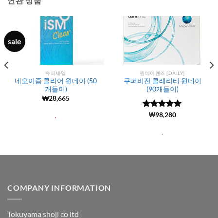
연관 상품
sale
슈퍼세일
원데이렌즈 [DAILY]
네오이즘 클리어 원데이 (50
쿠퍼비전 클래리티 원데이
개들이)
(90개들이)
₩
28,665
5 중에서
(187)
₩
98,280
.
4.99
로 평
가됨
.
COMPANY INFORMATION
Tokuyama shoji co ltd