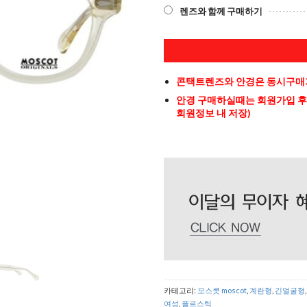
렌즈와 함께 구매하기
콘택트렌즈와 안경은 동시구매가
안경 구매하실때는 회원가입 후
회원정보 내 저장)
카테고리:
모스콧 moscot
,
계란형
,
긴얼굴형
여성
,
플르스틱