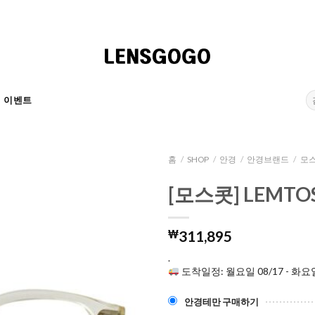
검
이벤트
색:
홈
/
SHOP
/
안경
/
안경브랜드
/
모스
[모스콧] LEMTOS
₩
311,895
.
도착일정: 월요일 08/17 - 화요일
안경테만 구매하기