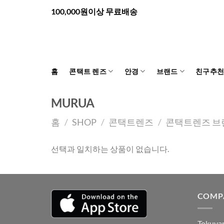
Skip
100,000원이상 무료배송
to
content
홈
콘택트 렌즈
안경
브랜드
친구추
MURUA
홈
/
SHOP
/
콘택트렌즈
/
콘택트렌즈 브
선택과 일치하는 상품이 없습니다.
COMP
Tokuyam