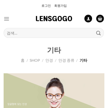
Skip
로그인
회원가입
to
content
검
색:
기타
홈
/
SHOP
/
안경
/
안경 종류
/
기타