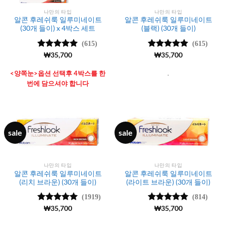
나만의 타입
나만의 타입
알콘 후레쉬룩 일루미네이트
알콘 후레쉬룩 일루미네이트
(30개 들이) x 4박스 세트
(블랙) (30개 들이)
(615)
(615)
5 중에서
₩
35,700
5
5 중에서
₩
35,700
5
로 평가됨
로 평가됨
<양쪽눈>옵션 선택후 4박스를 한
.
번에 담으셔야 합니다
sale
sale
나만의 타입
나만의 타입
알콘 후레쉬룩 일루미네이트
알콘 후레쉬룩 일루미네이트
(리치 브라운) (30개 들이)
(라이트 브라운) (30개 들이)
(1919)
(814)
5 중에서
₩
35,700
5 중에서
₩
35,700
4.99
로 평
4.99
로 평
가됨
가됨