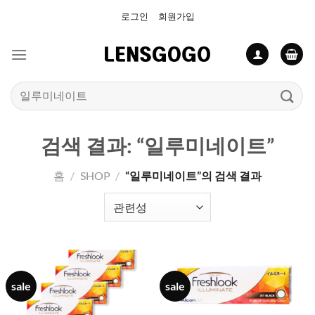
Skip
로그인
회원가입
to
content
검
색:
검색 결과: “일루미네이트”
홈
/
SHOP
/
“일루미네이트”의 검색 결과
sale
sale